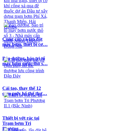
Cung cấp và lắp đặt
máy bơm, thiết bị cơ…
Bảo dưỡng, bảo trì tổ
máy bơm nước thô s…
Cải tạo, thay thế 12
cụm puly hố thế thư…
Thiết bị vớt rác tại
Trạm bơm Tri
Phương…