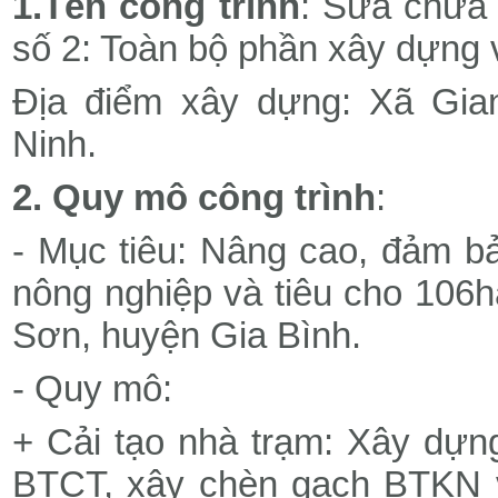
1.Tên công trình
: Sửa chữa
số 2: Toàn bộ phần xây dựng v
Địa điểm xây dựng: Xã Gian
Ninh.
2. Quy mô công
trình
:
- Mục tiêu: Nâng cao, đảm bả
nông nghiệp và tiêu cho 106h
Sơn, huyện Gia Bình.
- Quy mô:
+ Cải tạo nhà trạm: Xây dựng
BTCT, xây chèn gạch BTKN v