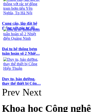
Cung cấp, lắp đặt hệ
thống vớt rác tự độ…
Đại tu hệ thống bơm
tuần hoàn số 2 Nhiệ…
Duy tu, bảo dưỡng,
thay thế thiết bị Cốn…
Prev
Next
Khoa học Công nghệ