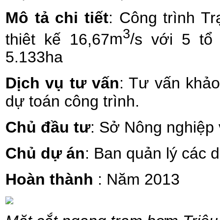
Mô tả chi tiết
: Công trình 
3
thiêt kế
16,67
m
/
s
với
5
tổ 
5.
1
33
ha
Dịch vụ tư vấn
: Tư vấn khảo 
dự toán công trình.
Chủ đầu tư
: Sở Nông nghiệp
Chủ dự án
: Ban quản lý các
Hoàn thành
: Năm 2013