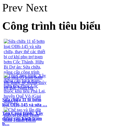
Prev
Next
Công trình tiêu biểu
Sửa chữa 11 tổ bơm
loại OII6-145 và sửa …
Tên Công trình: Xây
dựng cấp bách trạm
b…