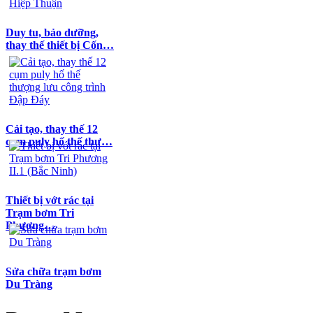
Duy tu, bảo dưỡng,
thay thế thiết bị Cốn…
Cải tạo, thay thế 12
cụm puly hố thế thư…
Thiết bị vớt rác tại
Trạm bơm Tri
Phương…
Sửa chữa trạm bơm
Du Tràng