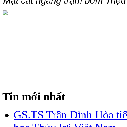
Mặt cắt ngang trạm bơm Triệu
Tin mới nhất
GS.TS Trần Đình Hòa ti