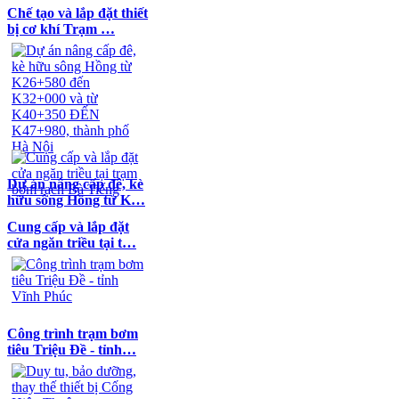
Chế tạo và lắp đặt thiết
bị cơ khí Trạm …
Dự án nâng cấp đê, kè
hữu sông Hồng từ K…
Cung cấp và lắp đặt
cửa ngăn triều tại t…
Công trình trạm bơm
tiêu Triệu Đề - tỉnh…