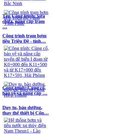
Tên Công trình: Sửa
chữa, nâng cấp trạm
…
Công trình trạm bơm
tiêu Triệu Đề - tỉnh…
Công trình: Củng cố,
bảo vệ và nâng cấp …
Duy tu, bảo dưỡng,
thay thế thiết bị Cốn…