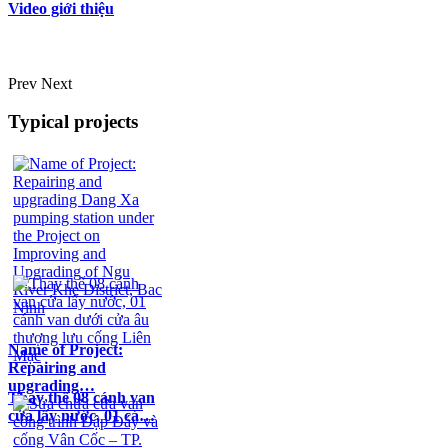
Video giới thiệu
Prev
Next
Typical projects
Name of Project:
Repairing and
upgrading…
Thay thế 08 cánh van
cửa lấy nước, 01 cá…