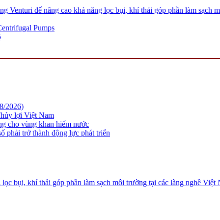
 Venturi để nâng cao khả năng lọc bụi, khí thải góp phần làm sạch m
 Centrifugal Pumps
5
08/2026)
hủy lợi Việt Nam
ững cho vùng khan hiếm nước
 phải trở thành động lực phát triển