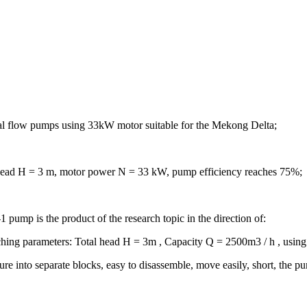
xial flow pumps using 33kW motor suitable for the Mekong Delta;
 head H = 3 m, motor power N = 33 kW, pump efficiency reaches 75%;
pump is the product of the research topic in the direction of:
hing parameters: Total head H = 3m , Capacity Q = 2500m3 / h , usin
ure into separate blocks, easy to disassemble, move easily, short, the p