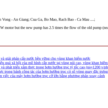
Tan Vong - An Giang; Cua Ga, Bo Mao, Rach Bao - Ca Mau ....;
kW motor but the new pump has 2.5 times the flow of the old pump (n
 và giải pháp cấp nước bền vững cho vùng khan hiếm nước
iệu quả xã hội của mô hình cấp nước tại vùng núi cao, vùng khan hiế
 và phát triển xâm thực trong bơm hướng trục tỷ tốc cao (ns≈1200 v/ph
c trong bánh công tác của bơm hướng trục có số vòng quay đặc trưng
m việc của máy bơm hướng trục cỡ lớn bằng phương pháp xoay cánh