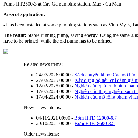
Pump HT2500-3 at Cay Ga pumping station, Mao - Ca Mau
Area of ​​application:
- Has been installed at some pumping stations such as Vinh My 3, 
The result:
Stable running pump, saving energy. Using the same 33
have to be primed, while the old pump has to be primed.
Related news items:
24/07/2026 00:00
-
Sách chuyên khảo: Các mô hình
27/02/2025 00:00
-
Xây dựng bộ tiêu chí đánh giá h
12/02/2025 00:00
-
Nghiên cứu quá trình hình thành
17/07/2024 00:00
-
Nghiên cứu thực nghiệm xâm thự
17/04/2024 00:00
-
Nghiên cứu mở rộng phạm vi là
Newer news items:
04/11/2021 00:00
-
Bơm HTĐ 12000-6.7
29/10/2021 00:00
-
Bơm HTĐ 8600-3.5
Older news items: