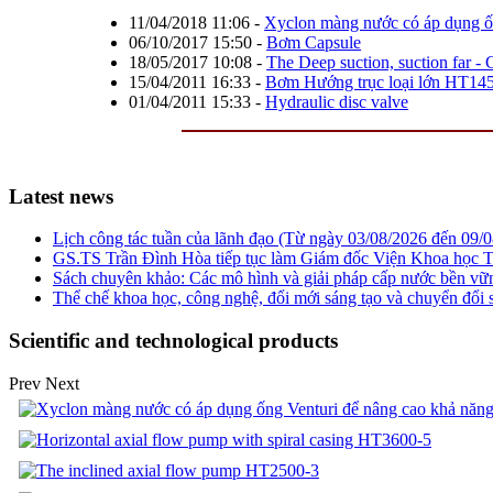
11/04/2018 11:06
-
Xyclon màng nước có áp dụng ống
06/10/2017 15:50
-
Bơm Capsule
18/05/2017 10:08
-
The Deep suction, suction far -
15/04/2011 16:33
-
Bơm Hướng trục loại lớn HT14
01/04/2011 15:33
-
Hydraulic disc valve
Latest news
Lịch công tác tuần của lãnh đạo (Từ ngày 03/08/2026 đến 09/
GS.TS Trần Đình Hòa tiếp tục làm Giám đốc Viện Khoa học T
Sách chuyên khảo: Các mô hình và giải pháp cấp nước bền v
Thể chế khoa học, công nghệ, đổi mới sáng tạo và chuyển đổi số
Scientific and technological products
Prev
Next