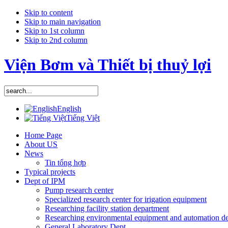
Skip to content
Skip to main navigation
Skip to 1st column
Skip to 2nd column
Viện Bơm và Thiết bị thuỷ lợi
English
Tiếng Việt
Home Page
About US
News
Tin tổng hợp
Typical projects
Dept of IPM
Pump research center
Specialized research center for irigation equipment
Researching facility station department
Researching environmental equipment and automation d
General Laboratory Dept