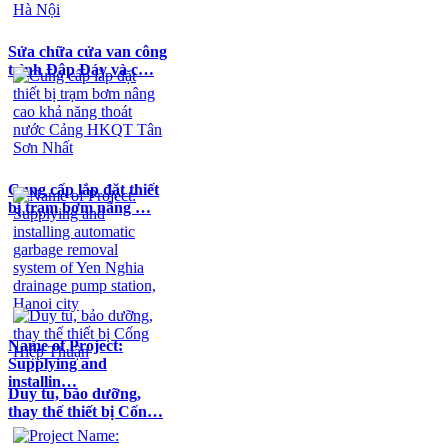
Sửa chữa cửa van công
trình Đập Đáy và c…
Cung cấp lắp đặt thiết
bị trạm bơm nâng …
Name of Project:
Supplying and
installin…
Duy tu, bảo dưỡng,
thay thế thiết bị Cốn…