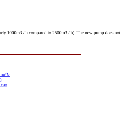
early 1000m3 / h compared to 2500m3 / h). The new pump does not
m nước
)
 cao