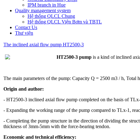
IPM branch in Hue
Quality management system
Hệ thống QLCL Chung
Hệ thống QLCL Viện Bơm và TBTL
Contact Us
Thư viện
The inclined axial flow pump HT2500-3
HT2500-3 pump
is a kind of inclined a
The main parameters of the pump: Capacity Q = 2500 m3 / h, Total
Origin and author:
- HT2500-3 inclined axial flow pump completed on the basis of TLx-1 
- Expanding the working range of the pump compared to TLx-1, reac
- Completing the pump structure in the direction of dividing the struct
thickness of 3mm-5mm with the force-bearing tendon.
Economic and technical efficiency: